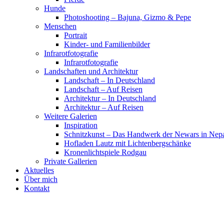
Hunde
Photoshooting – Bajuna, Gizmo & Pepe
Menschen
Portrait
Kinder- und Familienbilder
Infrarotfotografie
Infrarotfotografie
Landschaften und Architektur
Landschaft – In Deutschland
Landschaft – Auf Reisen
Architektur – In Deutschland
Architektur – Auf Reisen
Weitere Galerien
Inspiration
Schnitzkunst – Das Handwerk der Newars in Nep
Hofladen Lautz mit Lichtenbergschänke
Kronenlichtspiele Rodgau
Private Gallerien
Aktuelles
Über mich
Kontakt