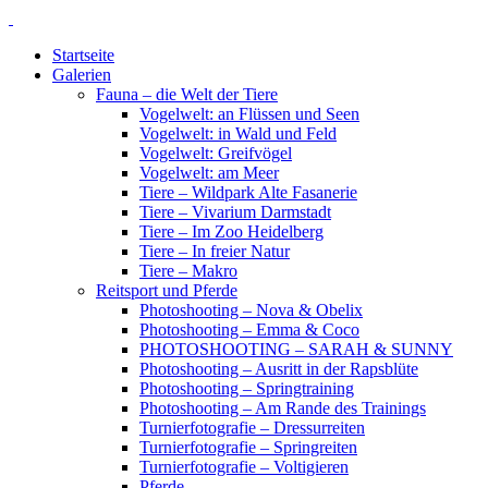
Startseite
Galerien
Fauna – die Welt der Tiere
Vogelwelt: an Flüssen und Seen
Vogelwelt: in Wald und Feld
Vogelwelt: Greifvögel
Vogelwelt: am Meer
Tiere – Wildpark Alte Fasanerie
Tiere – Vivarium Darmstadt
Tiere – Im Zoo Heidelberg
Tiere – In freier Natur
Tiere – Makro
Reitsport und Pferde
Photoshooting – Nova & Obelix
Photoshooting – Emma & Coco
PHOTOSHOOTING – SARAH & SUNNY
Photoshooting – Ausritt in der Rapsblüte
Photoshooting – Springtraining
Photoshooting – Am Rande des Trainings
Turnierfotografie – Dressurreiten
Turnierfotografie – Springreiten
Turnierfotografie – Voltigieren
Pferde