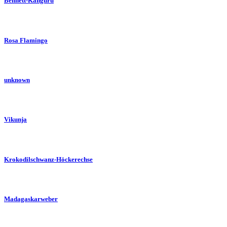
Bennett-Känguru
Rosa Flamingo
unknown
Vikunja
Krokodilschwanz-Höckerechse
Madagaskarweber