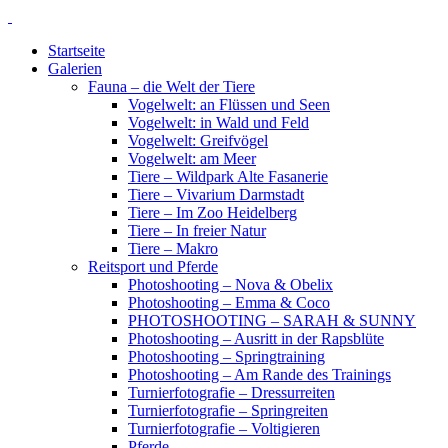
Startseite
Galerien
Fauna – die Welt der Tiere
Vogelwelt: an Flüssen und Seen
Vogelwelt: in Wald und Feld
Vogelwelt: Greifvögel
Vogelwelt: am Meer
Tiere – Wildpark Alte Fasanerie
Tiere – Vivarium Darmstadt
Tiere – Im Zoo Heidelberg
Tiere – In freier Natur
Tiere – Makro
Reitsport und Pferde
Photoshooting – Nova & Obelix
Photoshooting – Emma & Coco
PHOTOSHOOTING – SARAH & SUNNY
Photoshooting – Ausritt in der Rapsblüte
Photoshooting – Springtraining
Photoshooting – Am Rande des Trainings
Turnierfotografie – Dressurreiten
Turnierfotografie – Springreiten
Turnierfotografie – Voltigieren
Pferde