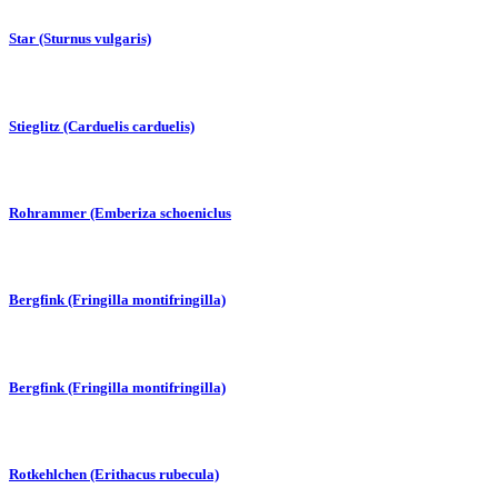
Star (Sturnus vulgaris)
Stieglitz (Carduelis carduelis)
Rohrammer (Emberiza schoeniclus
Bergfink (Fringilla montifringilla)
Bergfink (Fringilla montifringilla)
Rotkehlchen (Erithacus rubecula)