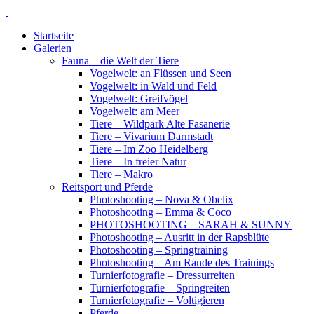
Startseite
Galerien
Fauna – die Welt der Tiere
Vogelwelt: an Flüssen und Seen
Vogelwelt: in Wald und Feld
Vogelwelt: Greifvögel
Vogelwelt: am Meer
Tiere – Wildpark Alte Fasanerie
Tiere – Vivarium Darmstadt
Tiere – Im Zoo Heidelberg
Tiere – In freier Natur
Tiere – Makro
Reitsport und Pferde
Photoshooting – Nova & Obelix
Photoshooting – Emma & Coco
PHOTOSHOOTING – SARAH & SUNNY
Photoshooting – Ausritt in der Rapsblüte
Photoshooting – Springtraining
Photoshooting – Am Rande des Trainings
Turnierfotografie – Dressurreiten
Turnierfotografie – Springreiten
Turnierfotografie – Voltigieren
Pferde