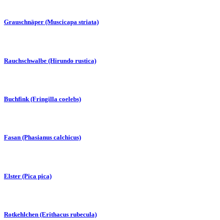
Grauschnäper (Muscicapa striata)
Rauchschwalbe (Hirundo rustica)
Buchfink (Fringilla coelebs)
Fasan (Phasianus calchicus)
Elster (Pica pica)
Rotkehlchen (Erithacus rubecula)