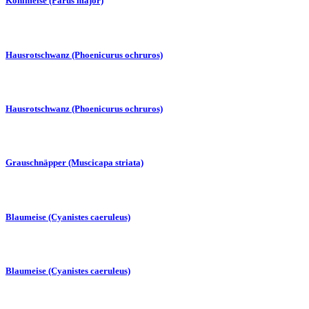
Kohlmeise (Parus major)
Hausrotschwanz (Phoenicurus ochruros)
Hausrotschwanz (Phoenicurus ochruros)
Grauschnäpper (Muscicapa striata)
Blaumeise (Cyanistes caeruleus)
Blaumeise (Cyanistes caeruleus)