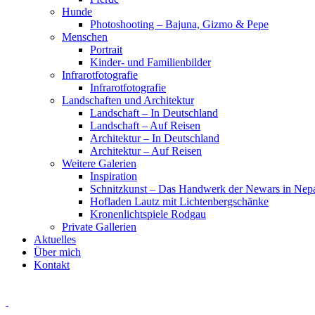
Hunde
Photoshooting – Bajuna, Gizmo & Pepe
Menschen
Portrait
Kinder- und Familienbilder
Infrarotfotografie
Infrarotfotografie
Landschaften und Architektur
Landschaft – In Deutschland
Landschaft – Auf Reisen
Architektur – In Deutschland
Architektur – Auf Reisen
Weitere Galerien
Inspiration
Schnitzkunst – Das Handwerk der Newars in Nep
Hofladen Lautz mit Lichtenbergschänke
Kronenlichtspiele Rodgau
Private Gallerien
Aktuelles
Über mich
Kontakt