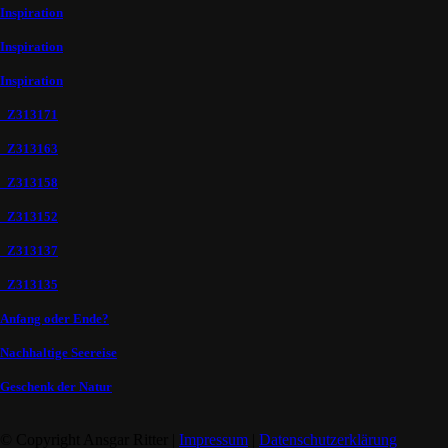
Inspiration
Inspiration
Inspiration
_Z313171
_Z313163
_Z313158
_Z313152
_Z313137
_Z313135
Anfang oder Ende?
Nachhaltige Seereise
Geschenk der Natur
© Copyright Ansgar Ritter |
Impressum
|
Datenschutzerklärung