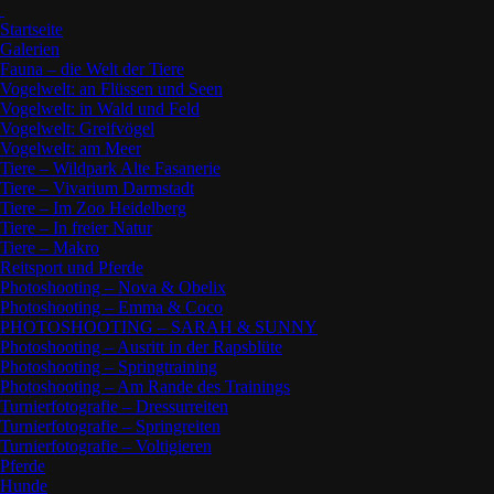
Startseite
Galerien
Fauna – die Welt der Tiere
Vogelwelt: an Flüssen und Seen
Vogelwelt: in Wald und Feld
Vogelwelt: Greifvögel
Vogelwelt: am Meer
Tiere – Wildpark Alte Fasanerie
Tiere – Vivarium Darmstadt
Tiere – Im Zoo Heidelberg
Tiere – In freier Natur
Tiere – Makro
Reitsport und Pferde
Photoshooting – Nova & Obelix
Photoshooting – Emma & Coco
PHOTOSHOOTING – SARAH & SUNNY
Photoshooting – Ausritt in der Rapsblüte
Photoshooting – Springtraining
Photoshooting – Am Rande des Trainings
Turnierfotografie – Dressurreiten
Turnierfotografie – Springreiten
Turnierfotografie – Voltigieren
Pferde
Hunde