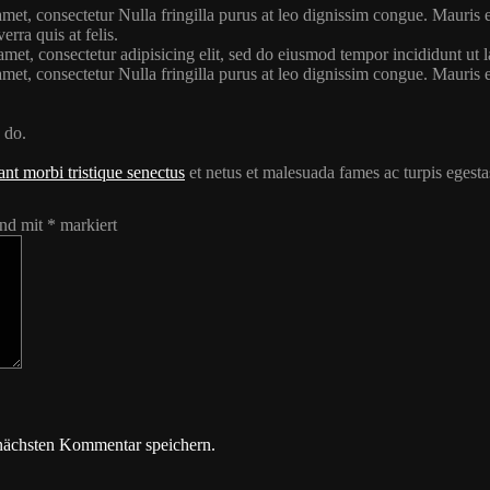
amet, consectetur Nulla fringilla purus at leo dignissim congue. Mauri
rra quis at felis.
 amet, consectetur adipisicing elit, sed do eiusmod tempor incididunt u
amet, consectetur Nulla fringilla purus at leo dignissim congue. Mauri
 do.
ant morbi tristique senectus
et netus et malesuada fames ac turpis egesta
ind mit
*
markiert
nächsten Kommentar speichern.