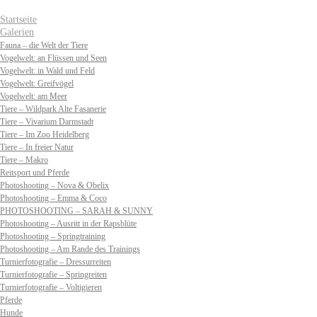
Startseite
Galerien
Fauna – die Welt der Tiere
Vogelwelt: an Flüssen und Seen
Vogelwelt: in Wald und Feld
Vogelwelt: Greifvögel
Vogelwelt: am Meer
Tiere – Wildpark Alte Fasanerie
Tiere – Vivarium Darmstadt
Tiere – Im Zoo Heidelberg
Tiere – In freier Natur
Tiere – Makro
Reitsport und Pferde
Photoshooting – Nova & Obelix
Photoshooting – Emma & Coco
PHOTOSHOOTING – SARAH & SUNNY
Photoshooting – Ausritt in der Rapsblüte
Photoshooting – Springtraining
Photoshooting – Am Rande des Trainings
Turnierfotografie – Dressurreiten
Turnierfotografie – Springreiten
Turnierfotografie – Voltigieren
Pferde
Hunde