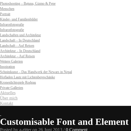
Photoshooting – Bajuna, Gizmo & Pepe
Menschen
Portrait
Kinder- und Familienbilder
Infrarotfotografie
Infrarotfotografie
Landschaften und Architektur
Landschaft – In Deutschland
Landschaft – Auf Reisen
Architektur – In Deutschland
Architektur – Auf Reisen
Weitere Galerien
Inspiration
Schnitzkunst – Das Handwerk der Newars in Nepal
Hofladen Lautz mit Lichtenbergschänke
Kronenlichtspiele Rodgau
Private Gallerien
Aktuelles
Über mich
Kontakt
Customisable Font and Element
Posted by a-ritter on 26 Juni 2013 /
0 Comment