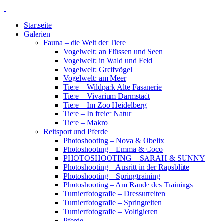
Startseite
Galerien
Fauna – die Welt der Tiere
Vogelwelt: an Flüssen und Seen
Vogelwelt: in Wald und Feld
Vogelwelt: Greifvögel
Vogelwelt: am Meer
Tiere – Wildpark Alte Fasanerie
Tiere – Vivarium Darmstadt
Tiere – Im Zoo Heidelberg
Tiere – In freier Natur
Tiere – Makro
Reitsport und Pferde
Photoshooting – Nova & Obelix
Photoshooting – Emma & Coco
PHOTOSHOOTING – SARAH & SUNNY
Photoshooting – Ausritt in der Rapsblüte
Photoshooting – Springtraining
Photoshooting – Am Rande des Trainings
Turnierfotografie – Dressurreiten
Turnierfotografie – Springreiten
Turnierfotografie – Voltigieren
Pferde