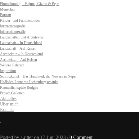
Photoshooting – Bajuna, Gizmo & Pepe
Menschen
Portrait
Kinder- und Familienbilder
Infrarotfotografie
Infrarotfotografie
Landschaften und Architektur
Landschaft – In Deutschland
Landschaft – Auf Reisen
Architektur – In Deutschland
Architektur – Auf Reisen
Weitere Galerien
Inspiration
Schnitzkunst – Das Handwerk der Newars in Nepal
Hofladen Lautz mit Lichtenbergschänke
Kronenlichtspiele Rodgau
Private Gallerien
Aktuelles
Über mich
Kontakt
Posted by a.ritter on 17 Juni 2023 /
0 Comment