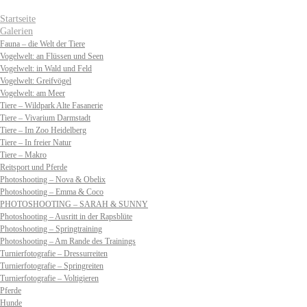
Startseite
Galerien
Fauna – die Welt der Tiere
Vogelwelt: an Flüssen und Seen
Vogelwelt: in Wald und Feld
Vogelwelt: Greifvögel
Vogelwelt: am Meer
Tiere – Wildpark Alte Fasanerie
Tiere – Vivarium Darmstadt
Tiere – Im Zoo Heidelberg
Tiere – In freier Natur
Tiere – Makro
Reitsport und Pferde
Photoshooting – Nova & Obelix
Photoshooting – Emma & Coco
PHOTOSHOOTING – SARAH & SUNNY
Photoshooting – Ausritt in der Rapsblüte
Photoshooting – Springtraining
Photoshooting – Am Rande des Trainings
Turnierfotografie – Dressurreiten
Turnierfotografie – Springreiten
Turnierfotografie – Voltigieren
Pferde
Hunde