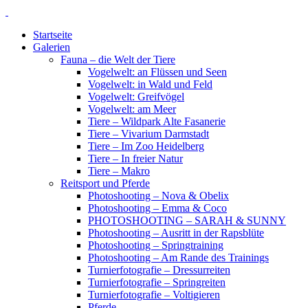
Startseite
Galerien
Fauna – die Welt der Tiere
Vogelwelt: an Flüssen und Seen
Vogelwelt: in Wald und Feld
Vogelwelt: Greifvögel
Vogelwelt: am Meer
Tiere – Wildpark Alte Fasanerie
Tiere – Vivarium Darmstadt
Tiere – Im Zoo Heidelberg
Tiere – In freier Natur
Tiere – Makro
Reitsport und Pferde
Photoshooting – Nova & Obelix
Photoshooting – Emma & Coco
PHOTOSHOOTING – SARAH & SUNNY
Photoshooting – Ausritt in der Rapsblüte
Photoshooting – Springtraining
Photoshooting – Am Rande des Trainings
Turnierfotografie – Dressurreiten
Turnierfotografie – Springreiten
Turnierfotografie – Voltigieren
Pferde