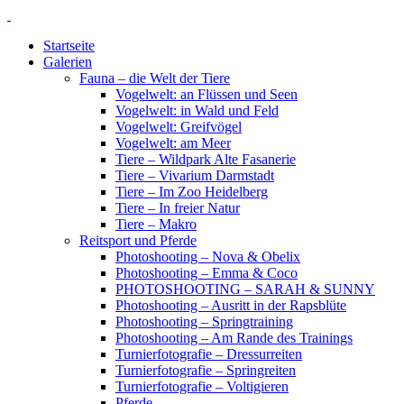
Startseite
Galerien
Fauna – die Welt der Tiere
Vogelwelt: an Flüssen und Seen
Vogelwelt: in Wald und Feld
Vogelwelt: Greifvögel
Vogelwelt: am Meer
Tiere – Wildpark Alte Fasanerie
Tiere – Vivarium Darmstadt
Tiere – Im Zoo Heidelberg
Tiere – In freier Natur
Tiere – Makro
Reitsport und Pferde
Photoshooting – Nova & Obelix
Photoshooting – Emma & Coco
PHOTOSHOOTING – SARAH & SUNNY
Photoshooting – Ausritt in der Rapsblüte
Photoshooting – Springtraining
Photoshooting – Am Rande des Trainings
Turnierfotografie – Dressurreiten
Turnierfotografie – Springreiten
Turnierfotografie – Voltigieren
Pferde