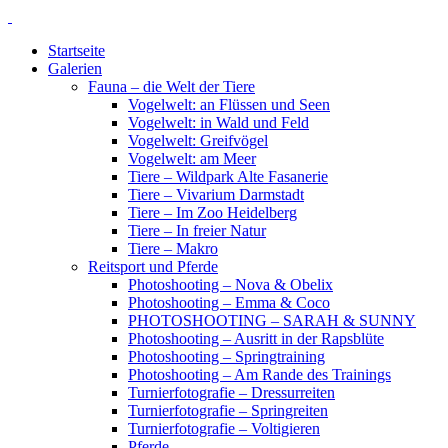
Startseite
Galerien
Fauna – die Welt der Tiere
Vogelwelt: an Flüssen und Seen
Vogelwelt: in Wald und Feld
Vogelwelt: Greifvögel
Vogelwelt: am Meer
Tiere – Wildpark Alte Fasanerie
Tiere – Vivarium Darmstadt
Tiere – Im Zoo Heidelberg
Tiere – In freier Natur
Tiere – Makro
Reitsport und Pferde
Photoshooting – Nova & Obelix
Photoshooting – Emma & Coco
PHOTOSHOOTING – SARAH & SUNNY
Photoshooting – Ausritt in der Rapsblüte
Photoshooting – Springtraining
Photoshooting – Am Rande des Trainings
Turnierfotografie – Dressurreiten
Turnierfotografie – Springreiten
Turnierfotografie – Voltigieren
Pferde