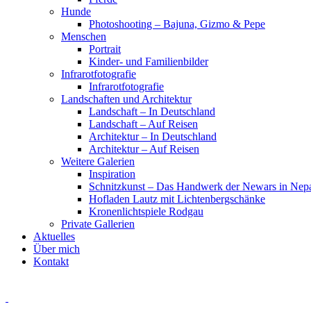
Hunde
Photoshooting – Bajuna, Gizmo & Pepe
Menschen
Portrait
Kinder- und Familienbilder
Infrarotfotografie
Infrarotfotografie
Landschaften und Architektur
Landschaft – In Deutschland
Landschaft – Auf Reisen
Architektur – In Deutschland
Architektur – Auf Reisen
Weitere Galerien
Inspiration
Schnitzkunst – Das Handwerk der Newars in Nep
Hofladen Lautz mit Lichtenbergschänke
Kronenlichtspiele Rodgau
Private Gallerien
Aktuelles
Über mich
Kontakt