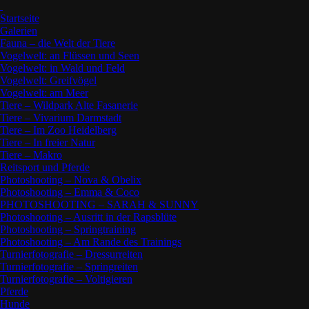
Startseite
Galerien
Fauna – die Welt der Tiere
Vogelwelt: an Flüssen und Seen
Vogelwelt: in Wald und Feld
Vogelwelt: Greifvögel
Vogelwelt: am Meer
Tiere – Wildpark Alte Fasanerie
Tiere – Vivarium Darmstadt
Tiere – Im Zoo Heidelberg
Tiere – In freier Natur
Tiere – Makro
Reitsport und Pferde
Photoshooting – Nova & Obelix
Photoshooting – Emma & Coco
PHOTOSHOOTING – SARAH & SUNNY
Photoshooting – Ausritt in der Rapsblüte
Photoshooting – Springtraining
Photoshooting – Am Rande des Trainings
Turnierfotografie – Dressurreiten
Turnierfotografie – Springreiten
Turnierfotografie – Voltigieren
Pferde
Hunde