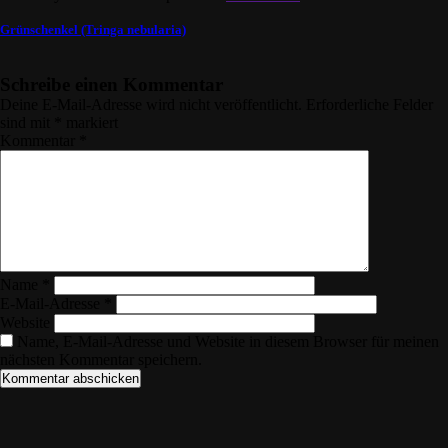
Grünschenkel (Tringa nebularia)
Schreibe einen Kommentar
Deine E-Mail-Adresse wird nicht veröffentlicht.
Erforderliche Felder
sind mit
*
markiert
Kommentar
*
Name
*
E-Mail-Adresse
*
Website
Name, E-Mail-Adresse und Website in diesem Browser für meinen
nächsten Kommentar speichern.