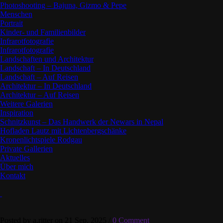
Photoshooting – Bajuna, Gizmo & Pepe
Menschen
Portrait
Kinder- und Familienbilder
Infrarotfotografie
Infrarotfotografie
Landschaften und Architektur
Landschaft – In Deutschland
Landschaft – Auf Reisen
Architektur – In Deutschland
Architektur – Auf Reisen
Weitere Galerien
Inspiration
Schnitzkunst – Das Handwerk der Newars in Nepal
Hofladen Lautz mit Lichtenbergschänke
Kronenlichtspiele Rodgau
Private Gallerien
Aktuelles
Über mich
Kontakt
Posted by a.ritter on 21 Sep. 2025 /
0 Comment