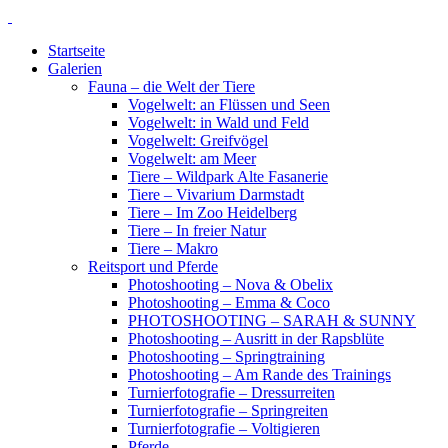
Startseite
Galerien
Fauna – die Welt der Tiere
Vogelwelt: an Flüssen und Seen
Vogelwelt: in Wald und Feld
Vogelwelt: Greifvögel
Vogelwelt: am Meer
Tiere – Wildpark Alte Fasanerie
Tiere – Vivarium Darmstadt
Tiere – Im Zoo Heidelberg
Tiere – In freier Natur
Tiere – Makro
Reitsport und Pferde
Photoshooting – Nova & Obelix
Photoshooting – Emma & Coco
PHOTOSHOOTING – SARAH & SUNNY
Photoshooting – Ausritt in der Rapsblüte
Photoshooting – Springtraining
Photoshooting – Am Rande des Trainings
Turnierfotografie – Dressurreiten
Turnierfotografie – Springreiten
Turnierfotografie – Voltigieren
Pferde